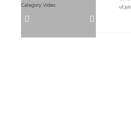
Category:
Video
ut jus