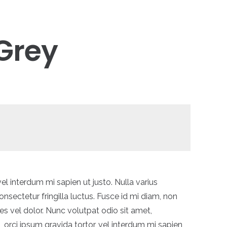
 Grey
vel interdum mi sapien ut justo. Nulla varius
sectetur fringilla luctus. Fusce id mi diam, non
les vel dolor. Nunc volutpat odio sit amet,
s, orci ipsum gravida tortor, vel interdum mi sapien