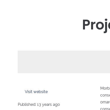
Proj
Morbi
Visit website
conse
ornar
Published:
13 years ago
conse